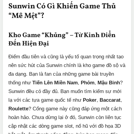
Sunwin Có Gì Khiến Game Thủ
“Mê Mệt”?
Kho Game “Khủng” – Từ Kinh Điển
Đến Hiện Đại
Điểm đầu tiên và cũng là yếu tố quan trọng nhất tạo
nên sức hút của Sunwin chính là kho game đồ sộ và
đa dạng. Bạn là fan của những game bài truyền
thống như
Tiến Lên Miền Nam
,
Phỏm
,
Mậu Binh
?
Sunwin đều có đầy đủ. Bạn muốn tìm kiếm sự mới
lạ với các tựa game quốc tế như
Poker
,
Baccarat
,
Roulette
? Cổng game này cũng đáp ứng một cách
hoàn hảo. Chưa dừng lại ở đó, Sunwin còn liên tục
cập nhật các dòng game slot, nổ hũ với đồ họa 3D