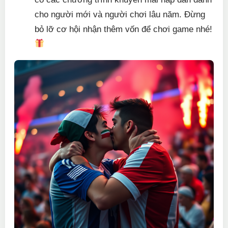
cho người mới và người chơi lâu năm. Đừng
bỏ lỡ cơ hội nhận thêm vốn để chơi game nhé!