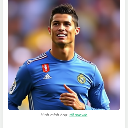
Hình minh hoạ:
tải sunwin