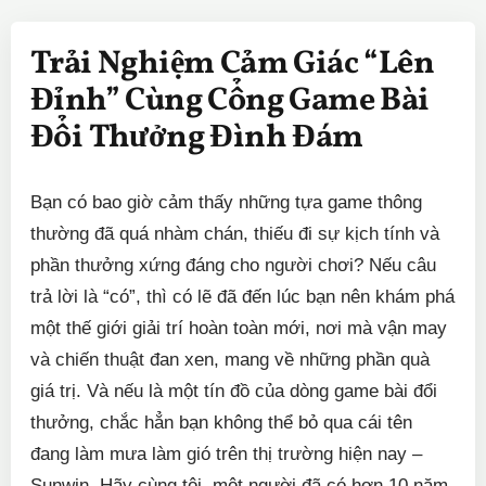
Trải Nghiệm Cảm Giác “Lên
Đỉnh” Cùng Cổng Game Bài
Đổi Thưởng Đình Đám
Bạn có bao giờ cảm thấy những tựa game thông
thường đã quá nhàm chán, thiếu đi sự kịch tính và
phần thưởng xứng đáng cho người chơi? Nếu câu
trả lời là “có”, thì có lẽ đã đến lúc bạn nên khám phá
một thế giới giải trí hoàn toàn mới, nơi mà vận may
và chiến thuật đan xen, mang về những phần quà
giá trị. Và nếu là một tín đồ của dòng game bài đổi
thưởng, chắc hẳn bạn không thể bỏ qua cái tên
đang làm mưa làm gió trên thị trường hiện nay –
Sunwin. Hãy cùng tôi, một người đã có hơn 10 năm