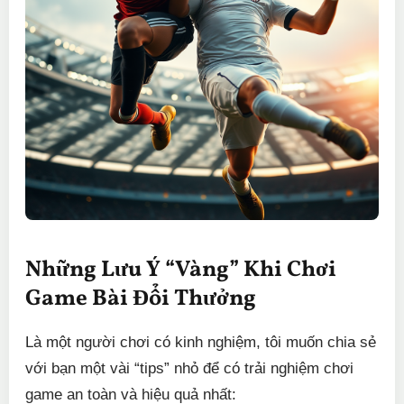
Những Lưu Ý “Vàng” Khi Chơi
Game Bài Đổi Thưởng
Là một người chơi có kinh nghiệm, tôi muốn chia sẻ
với bạn một vài “tips” nhỏ để có trải nghiệm chơi
game an toàn và hiệu quả nhất: