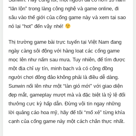
“lăn lộn” trong làng công nghệ và game online, đi
sâu vào thế giới của cổng game này và xem tại sao
nó lại “hot” đến vậy nhé!
Thị trường game bài trực tuyến tại Việt Nam đang
ngày càng sôi động với hàng loạt các cổng game
mọc lên như nấm sau mưa. Tuy nhiên, để tìm được
một địa chỉ uy tín, minh bạch và có cộng đồng
người chơi đông đảo không phải là điều dễ dàng.
Sunwin nổi lên như một “làn gió mới” với giao diện
đẹp mắt, gameplay mượt mà và đặc biệt là tỷ lệ đổi
thưởng cực kỳ hấp dẫn. Đừng vội tin ngay những
lời quảng cáo hoa mỹ, hãy để tôi “mổ xẻ” từng khía
cạnh của cổng game này một cách chân thực nhất.