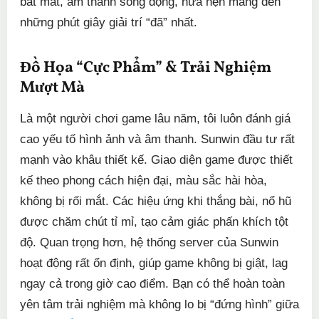
bắt mắt, âm thanh sống động, hứa hẹn mang đến
những phút giây giải trí “đã” nhất.
Đồ Họa “Cực Phẩm” & Trải Nghiệm
Mượt Mà
Là một người chơi game lâu năm, tôi luôn đánh giá
cao yếu tố hình ảnh và âm thanh. Sunwin đầu tư rất
mạnh vào khâu thiết kế. Giao diện game được thiết
kế theo phong cách hiện đại, màu sắc hài hòa,
không bị rối mắt. Các hiệu ứng khi thắng bài, nổ hũ
được chăm chút tỉ mỉ, tạo cảm giác phấn khích tột
độ. Quan trọng hơn, hệ thống server của Sunwin
hoạt động rất ổn định, giúp game không bị giật, lag
ngay cả trong giờ cao điểm. Bạn có thể hoàn toàn
yên tâm trải nghiệm mà không lo bị “đứng hình” giữa