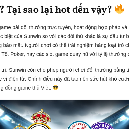
? Tại sao lại hot đến vậy?
game bài đổi thưởng trực tuyến, hoạt động hợp pháp và
c biệt của Sunwin so với các đối thủ khác là sự đầu tư 
 bảo mật. Người chơi có thể trải nghiệm hàng loạt trò 
Tố, Poker, hay các slot game quay hũ với tỷ lệ thưởng 
i trí, Sunwin còn cho phép người chơi đổi thưởng bằng 
 ví điện tử. Chính điều này đã tạo nên sức hút khó cưỡ
ng đồng game thủ Việt.