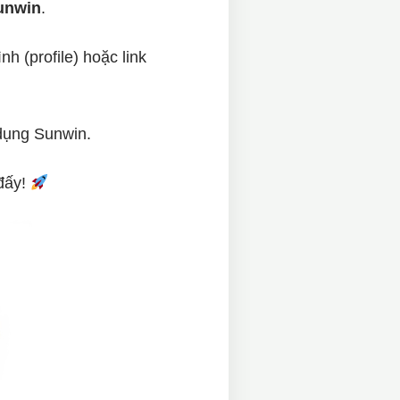
Sunwin
.
h (profile) hoặc link
 dụng Sunwin.
đấy!