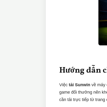
Hướng dẫn ch
Việc
tải Sunwin
về máy c
game đổi thưởng nên khô
cần tải trực tiếp từ tran