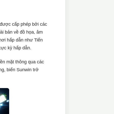
 được cấp phép bởi các
bài bản về đồ họa, âm
chơi hấp dẫn như Tiến
cực kỳ hấp dẫn.
tiền mặt thông qua các
ng, biến Sunwin trở