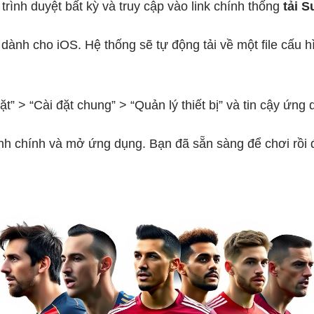
trình duyệt bất kỳ và truy cập vào link chính thống
tải 
ành cho iOS. Hệ thống sẽ tự động tải về một file cấu hìn
t” > “Cài đặt chung” > “Quản lý thiết bị” và tin cậy ứng
nh chính và mở ứng dụng. Bạn đã sẵn sàng để chơi rồi 