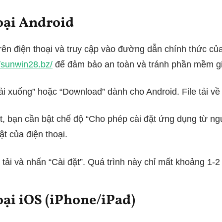
hoại Android
trên điện thoại và truy cập vào đường dẫn chính thức c
//sunwin28.bz/
để đảm bảo an toàn và tránh phần mềm g
 xuống” hoặc “Download” dành cho Android. File tải về 
t, bạn cần bật chế độ “Cho phép cài đặt ứng dụng từ n
t của điện thoại.
 tải và nhấn “Cài đặt”. Quá trình này chỉ mất khoảng 1-2
oại iOS (iPhone/iPad)