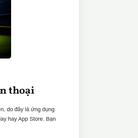
ện thoại
n, do đây là ứng dụng
ay hay App Store. Bạn