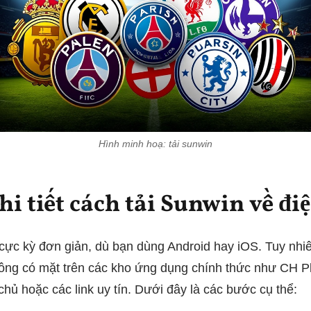
Hình minh hoạ: tải sunwin
i tiết cách tải Sunwin về đi
ực kỳ đơn giản, dù bạn dùng Android hay iOS. Tuy nhiê
ng có mặt trên các kho ứng dụng chính thức như CH Pl
g chủ hoặc các link uy tín. Dưới đây là các bước cụ thể: