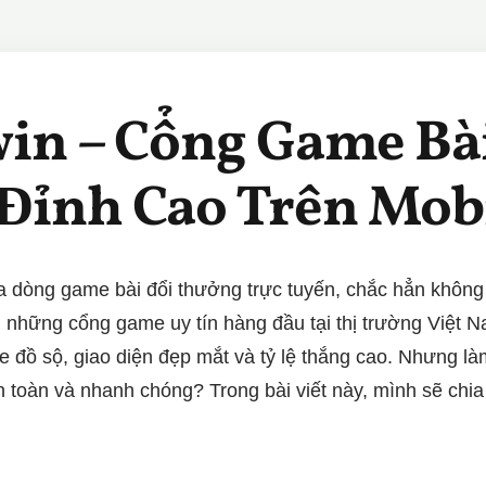
win – Cổng Game Bà
Đỉnh Cao Trên Mob
a dòng game bài đổi thưởng trực tuyến, chắc hẳn không c
 những cổng game uy tín hàng đầu tại thị trường Việt Na
 đồ sộ, giao diện đẹp mắt và tỷ lệ thắng cao. Nhưng l
 toàn và nhanh chóng? Trong bài viết này, mình sẽ chia s